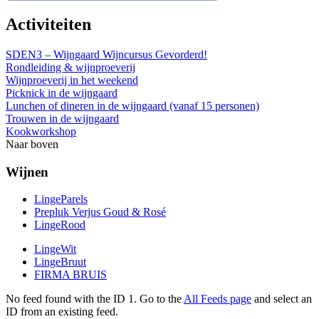
Activiteiten
SDEN3 – Wijngaard Wijncursus Gevorderd!
Rondleiding & wijnproeverij
Wijnproeverij in het weekend
Picknick in de wijngaard
Lunchen of dineren in de wijngaard (vanaf 15 personen)
Trouwen in de wijngaard
Kookworkshop
Naar boven
Wijnen
LingeParels
Prepluk Verjus Goud & Rosé
LingeRood
LingeWit
LingeBruut
FIRMA BRUIS
No feed found with the ID 1. Go to the
All Feeds page
and select an
ID from an existing feed.