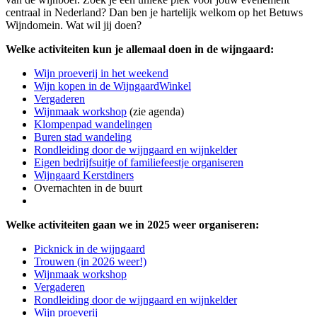
centraal in Nederland? Dan ben je hartelijk welkom op het Betuws
Wijndomein. Wat wil jij doen?
Welke activiteiten kun je allemaal doen in de wijngaard:
Wijn proeverij in het weekend
Wijn kopen in de WijngaardWinkel
Vergaderen
Wijnmaak workshop
(zie agenda)
Klompenpad wandelingen
Buren stad wandeling
Rondleiding door de wijngaard en wijnkelder
Eigen bedrijfsuitje of familiefeestje organiseren
Wijngaard Kerstdiners
Overnachten in de buurt
Welke activiteiten gaan we in 2025 weer organiseren:
Picknick in de wijngaard
Trouwen (in 2026 weer!)
Wijnmaak workshop
Vergaderen
Rondleiding door de wijngaard en wijnkelder
Wijn proeverij