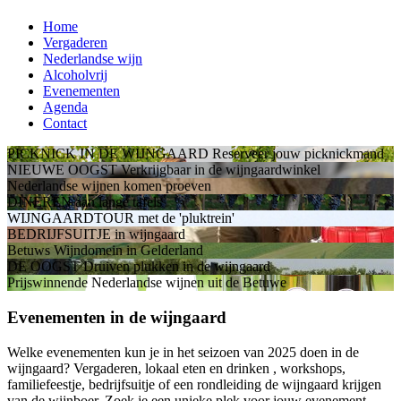
Home
Vergaderen
Nederlandse wijn
Alcoholvrij
Evenementen
Agenda
Contact
PICKNICK IN DE WIJNGAARD
Reserveer jouw picknickmand
NIEUWE OOGST
Verkrijgbaar in de wijngaardwinkel
Nederlandse wijnen
komen proeven
DINEREN
aan lange tafels
WIJNGAARDTOUR
met de 'pluktrein'
BEDRIJFSUITJE
in wijngaard
Betuws Wijndomein
in Gelderland
DE OOGST
Druiven plukken in de wijngaard
Prijswinnende Nederlandse wijnen
uit de Betuwe
Evenementen in de wijngaard
Welke evenementen kun je in het seizoen van 2025 doen in de
wijngaard? Vergaderen, lokaal eten en drinken , workshops,
familiefeestje, bedrijfsuitje of een rondleiding de wijngaard krijgen
van de wijnboer. Zoek je een unieke plek voor jouw evenement