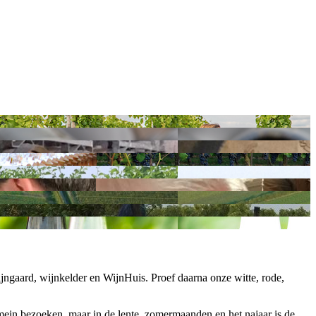
ngaard, wijnkelder en WijnHuis. Proef daarna onze witte, rode,
mein bezoeken, maar in de lente, zomermaanden en het najaar is de