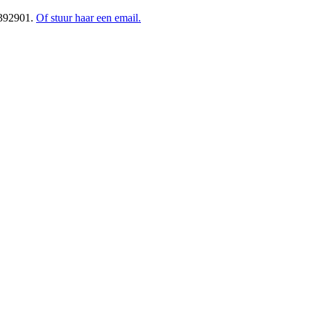
1392901.
Of stuur haar een email
.