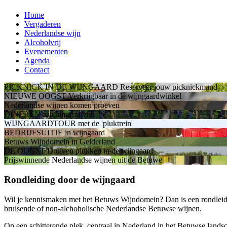
Home
Vergaderen
Nederlandse wijn
Alcoholvrij
Evenementen
Agenda
Contact
PICKNICK IN DE WIJNGAARD
Reserveer jouw picknickmand
NIEUWE OOGST
Verkrijgbaar in de wijngaardwinkel
Nederlandse wijnen
komen proeven
DINEREN
aan lange tafels
WIJNGAARDTOUR
met de 'pluktrein'
BEDRIJFSUITJE
in wijngaard
Betuws Wijndomein
in Gelderland
DE OOGST
Druiven plukken in de wijngaard
Prijswinnende Nederlandse wijnen
uit de Betuwe
Rondleiding door de wijngaard
Wil je kennismaken met het Betuws Wijndomein? Dan is een rondleidin
bruisende of non-alchoholische Nederlandse Betuwse wijnen.
Op een schitterende plek, centraal in Nederland in het Betuwse lands