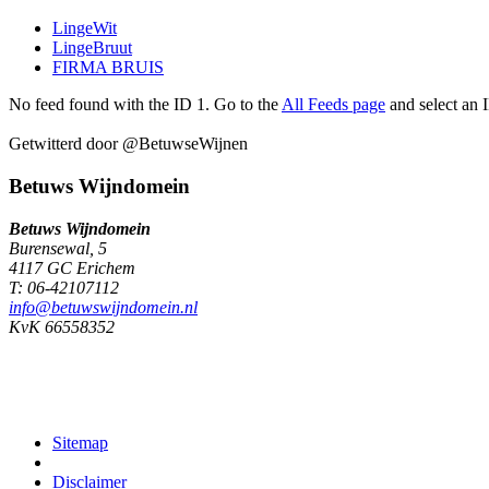
LingeWit
LingeBruut
FIRMA BRUIS
No feed found with the ID 1. Go to the
All Feeds page
and select an I
Getwitterd door @BetuwseWijnen
Betuws Wijndomein
Betuws Wijndomein
Burensewal, 5
4117 GC Erichem
T: 06-42107112
info@betuwswijndomein.nl
KvK 66558352
Sitemap
Disclaimer