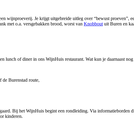
een wijnproeverij. Je krijgt uitgebreide uitleg over “bewust proeven”,
lank met o.a. versgebakken brood, worst van
Knobbout
uit Buren en ka
een lunch of diner in ons WijnHuis restaurant. Wat kun je daarnaast 
 de Burenstad route,
ard. Bij het WijnHuis begint een rondleiding. Via informatieborden die h
or kinderen.