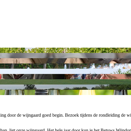
g door de wijngaard goed begin. Bezoek tijdens de rondleiding de wij
chap, ligt onze wijngaard. Het hele jaar door kun je het Betuws Wijndo